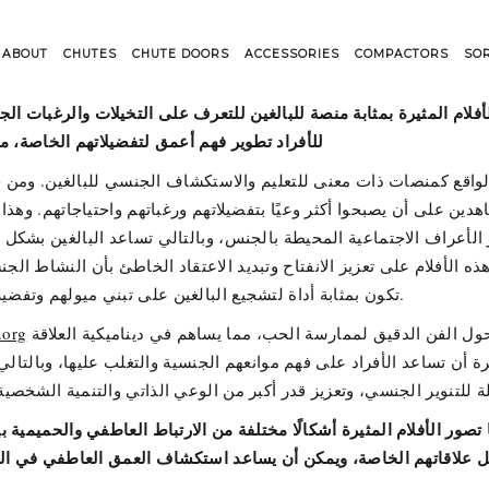
ABOUT
CHUTES
CHUTE DOORS
ACCESSORIES
COMPACTORS
SO
لام المثيرة بمثابة منصة للبالغين للتعرف على التخيلات والرغبات الج
للأفراد تطوير فهم أعمق لتفضيلاتهم الخاصة، مم
دين على أن يصبحوا أكثر وعيًا بتفضيلاتهم ورغباتهم واحتياجاتهم. وهذا
الأعراف الاجتماعية المحيطة بالجنس، وبالتالي تساعد البالغين بشكل 
ه الأفلام على تعزيز الانفتاح وتبديد الاعتقاد الخاطئ بأن النشاط الج
تكون بمثابة أداة لتشجيع البالغين على تبني ميولهم وتفضيلاتهم الجنسية الفريدة دون خوف من الحكم أو سوء الفهم.
الحميمية تعليمات عملية بالإضافة إلى معلومات حول الفن الدقيق لممارسة الحب، مما يساهم في ديناميكية العلاقة
.org
ة أن تساعد الأفراد على فهم موانعهم الجنسية والتغلب عليها، وبالتالي 
ما تصور الأفلام المثيرة أشكالًا مختلفة من الارتباط العاطفي والحميمية 
ل علاقاتهم الخاصة، ويمكن أن يساعد استكشاف العمق العاطفي في الأفلا