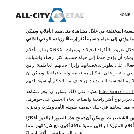
HOME
نسية المختلفة من خلال مشاهدة مثل هذه الأفلام، ويمكن
ا يؤدي إلى حياة جنسية أكثر إرضاءً وزيادة الوعي الذاتي
يمكن لأفلام XNXX، التي غالبًا ما يتم إساءة تفسيرها ووصمها، أن تعمل في الواقع كمنصات ذات معنى للتعليم والاستكشاف الجنسي للبالغين. ومن خلال تعريض الأفراد لتخيلات ورغبات
 يمكن أن يؤدي حتما إلى حياة جنسية أكثر إرضاء وإشباعا.
فعال على تطوير شخصياتهم وإثراء حياتهم العاطفية. ومن
نسي يقتصر على أشكال معينة مقبولة اجتماعيًا. ويمكن أن
https://xnxxxsex1
علاوة على ذلك، يمكن أن توفر مشاهد
تعزيز نهج أكثر واقعية وانفتاحًا تجاه الجنس. في جوهرها،
بين الشخصيات، ويمكن أن تمنح هذه الصور البالغين أفكارًا
م المثيرة البالغين تنمية علاقة أقوى مع شركائهم، مما
يؤدي إلى حياة حب أكثر إرضاءً.