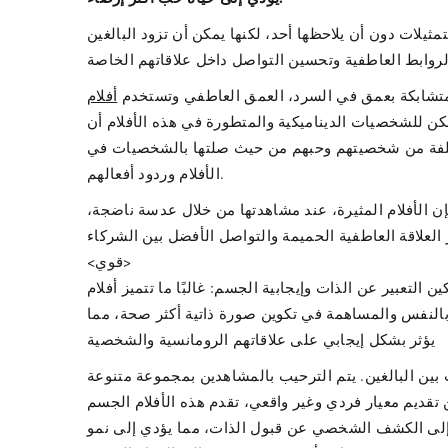
مثيلات دون أن يلاحظها أحد، لكنها يمكن أن تزود البالغين
متشابكة بعمق في السرد، العمق العاطفي وتستخدم
كن للشخصيات الديناميكية والمتطورة في هذه الأفلام أن
ختلفة من شخصيتهم وحبهم من حيث صلتها بالشخصيات في
الأفلام وردود أفعالهم.
فإن الأفلام المثيرة، عند مشاهدتها من خلال عدسة ناضجة،
<قوي>
تعبير عن الذات وإيجابية الجسم: غالبًا ما تتميز أفلام XXNX بأنواع أجسام متنوعة، مما يتحدى معايير الجمال التقليدية ويعزز إيجابية الجسم. يمكن للبالغين الذين يشاهدون هذه
 بالنفس والمساهمة في تكوين صورة ذاتية أكثر صحة، مما
يؤثر بشكل إيجابي على علاقاتهم الرومانسية والشخصية
ات بين البالغين. يتم الترحيب بالمشاهدين بمجموعة متنوعة
 تقديم معيار فردي وغير واقعي، تقدم هذه الأفلام الجسم
ة إلى الكشف الشخصي عن قبول الذات، مما يؤدي إلى نمو