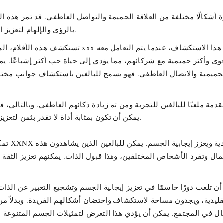
رة أشكالًا مختلفة من العلاقة الحميمة والتواصل العاطفي. قد تمر هذه الت
بالرؤى والإلهام لتعزيز الروابط العاطفية وتحسين التواصل داخل علاقاتهم الخاصة.
مشاهد مثيرة كمحفز لتواصل أعمق بين الشخصيات. مثل هذا الاستكشاف، عندما يتم التعامل معه
أفلام xxx
تستكشف هذه الأفلام، ال
وى وأكثر حميمية مع شركائهم، مما يؤدي إلى حياة حب أكثر إشباعًا. يم
لحميمية والاتصال العاطفي. فهو يسمح للبالغين باستكشاف جوانب م
مة ملعبًا للبالغين للتجربة ومن ثم زيادة ذكائهم العاطفي. وبالتالي، 
يمكن أن تكون بمثابة أداة لا تقدر بثمن لتعزيز العلاقة العاطفية الحميمة والتواصل الأفضل بين الشركاء.
تمكين ال
جمال وتفرد الأشخاص المختلفين، وهذا قبول الذات. يمكنهم تعزيز الثقة
رة أن تلعب دورًا حاسمًا في تعزيز إيجابية الجسم وتشجيع التعبير عن الذ
تقليدية، ويجدون مساحة لاستكشاف واحتضان أشكالهم الفريدة. وبدلاً من
جمال في المجتمع. يمكن أن يؤدي هذا التعرض لتمثيلات الجسم المتنوع